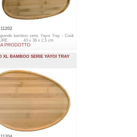
 11202
 grande bamboo serie Yayoi Tray - Cook
SURE: 43 x 36 x 2,5 cm
A PRODOTTO
O XL BAMBOO SERIE YAYOI TRAY
 11204