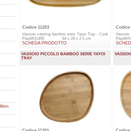
Codice 11203
Codice
Vassoio catering bamboo serie Yayoi Tray - Cook
Vassoio
PlayMISURE: 64 x 29 x 2,5 cm
PlayMI
SCHEDA PRODOTTO
SCHED
VASSOIO PICCOLO BAMBOO SERIE YAYOI
VASSOI
TRAY
ition
Codice 11201
Codice