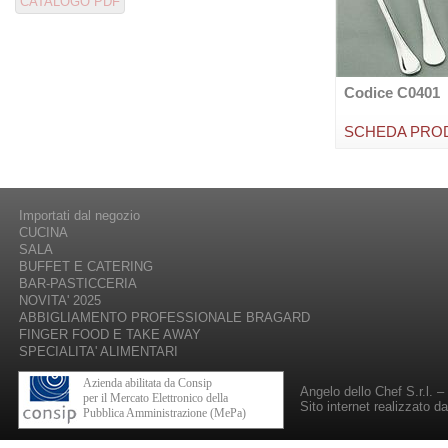
Codice C0401
SCHEDA PRO
Importati dal negozio
CUCINA
SALA
BUFFET E CATERING
BAR-PASTICCERIA
NOVITA' 2025
ABBIGLIAMENTO PROFESSIONALE BRAGARD
FINGER FOOD E TAKE AWAY
SPECIALITA' ALIMENTARI
Azienda abilitata da Consip
Angelo dello Chef S.r.l. 
per il Mercato Elettronico della
Sito internet realizzato d
Pubblica Amministrazione (MePa)