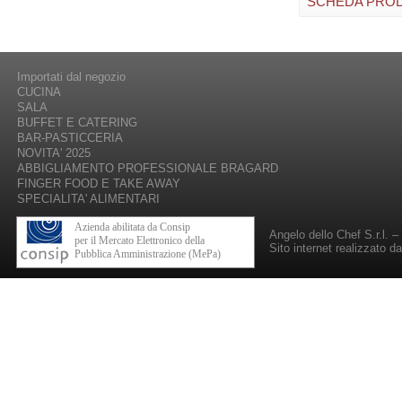
SCHEDA PRO
Importati dal negozio
CUCINA
SALA
BUFFET E CATERING
BAR-PASTICCERIA
NOVITA' 2025
ABBIGLIAMENTO PROFESSIONALE BRAGARD
FINGER FOOD E TAKE AWAY
SPECIALITA' ALIMENTARI
Azienda abilitata da Consip
Angelo dello Chef S.r.l. 
per il Mercato Elettronico della
Sito internet realizzato d
Pubblica Amministrazione (MePa)