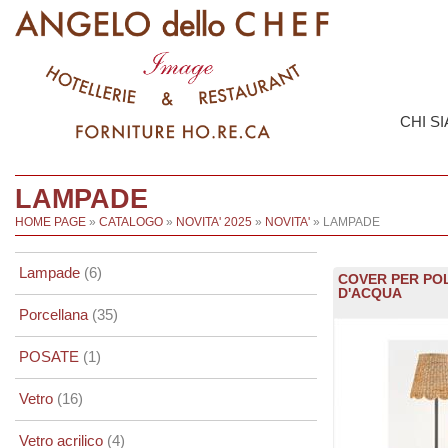
CHI S
LAMPADE
HOME PAGE
»
CATALOGO
»
NOVITA' 2025
»
NOVITA'
» LAMPADE
Lampade
(6)
COVER PER POL
D'ACQUA
Porcellana
(35)
POSATE
(1)
Vetro
(16)
Vetro acrilico
(4)