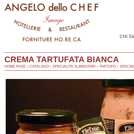
CHI S
CREMA TARTUFATA BIANCA
HOME PAGE
»
CATALOGO
»
SPECIALITA' ALIMENTARI
»
TARTUFO
»
SPECIAL