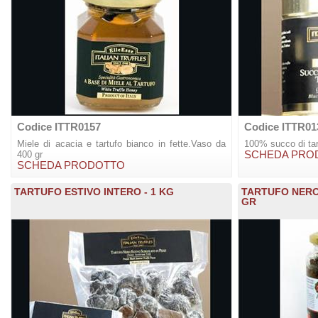
Codice ITTR0157
Codice ITTR01
Miele di acacia e tartufo bianco in fette.Vaso da
100% succo di tar
400 gr
SCHEDA PRO
SCHEDA PRODOTTO
TARTUFO ESTIVO INTERO - 1 KG
TARTUFO NERO 
GR