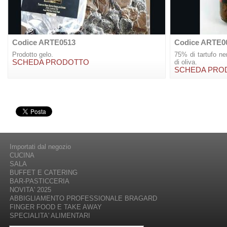
Codice ARTE0513
Codice ARTE0
Prodotto gelo.
75% di tartufo ner
SCHEDA PRODOTTO
di oliva.
SCHEDA PRO
Importati dal negozio
CUCINA
SALA
BUFFET E CATERING
BAR-PASTICCERIA
NOVITA' 2025
ABBIGLIAMENTO PROFESSIONALE BRAGARD
FINGER FOOD E TAKE AWAY
SPECIALITA' ALIMENTARI