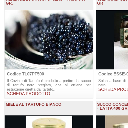
GR.
GR
Codice TL07PT500
Codice ESSE-
Il Caviale di Tartufo è prodotto a partire dal succo
Salsa a base di fu
di tartufo nero pregiato, che si ottiene per
nero.
estrazione diretta dal tartufo...
SCHEDA PRO
SCHEDA PRODOTTO
MIELE AL TARTUFO BIANCO
SUCCO CONCEN
- LATTA 400 GR