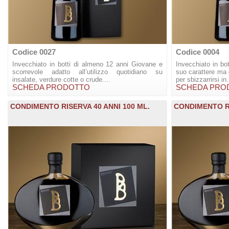
Codice 0027
Codice 0004
Invecchiato in botti di almeno 12 anni Giovane e
Invecchiato in bot
scorrevole adatto all’utilizzo quotidiano su
suo carattere ma 
insalate, verdure cotte o crude....
per sbizzarrirsi in.
SCHEDA PRODOTTO
SCHEDA PRO
CONDIMENTO RISERVA 40 ANNI 100 ML.
CONDIMENTO RI