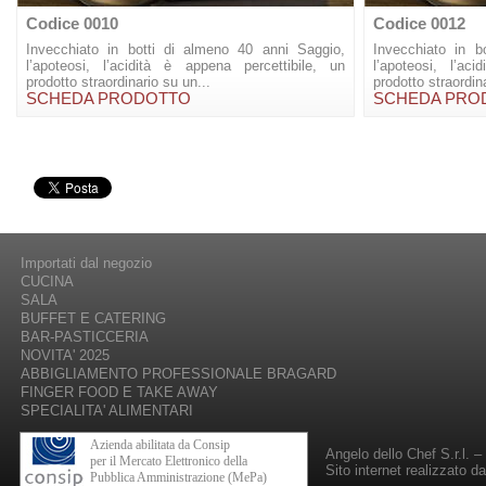
Codice 0010
Codice 0012
Invecchiato in botti di almeno 40 anni Saggio,
Invecchiato in b
l’apoteosi, l’acidità è appena percettibile, un
l’apoteosi, l’ac
prodotto straordinario su un...
prodotto straordin
SCHEDA PRODOTTO
SCHEDA PRO
Importati dal negozio
CUCINA
SALA
BUFFET E CATERING
BAR-PASTICCERIA
NOVITA' 2025
ABBIGLIAMENTO PROFESSIONALE BRAGARD
FINGER FOOD E TAKE AWAY
SPECIALITA' ALIMENTARI
Azienda abilitata da Consip
Angelo dello Chef S.r.l. 
per il Mercato Elettronico della
Sito internet realizzato d
Pubblica Amministrazione (MePa)