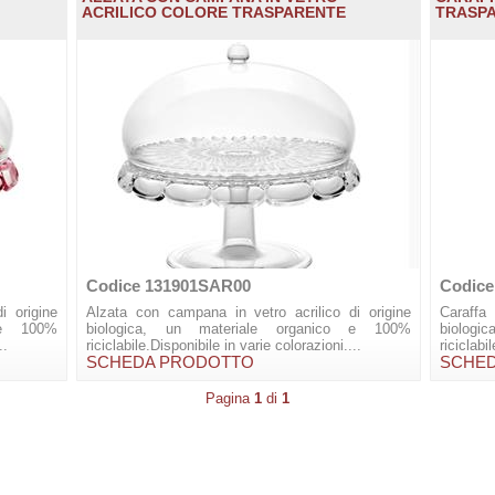
ACRILICO COLORE TRASPARENTE
TRASP
Codice 131901SAR00
Codice
i origine
Alzata con campana in vetro acrilico di origine
Caraffa 
 e 100%
biologica, un materiale organico e 100%
biolog
..
riciclabile.Disponibile in varie colorazioni....
riciclab
SCHEDA PRODOTTO
SCHE
Pagina
1
di
1