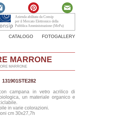
Azienda abilitata da Consip
per il Mercato Elettronico della
Pubblica Amministrazione (MePa)
CATALOGO
FOTOGALLERY
ORE MARRONE
OLORE MARRONE
:
131901STE282
con campana in vetro acrilico di
 biologica, un materiale organico e
iclabile.
ile in varie colorazioni.
oni cm 30x27,7h