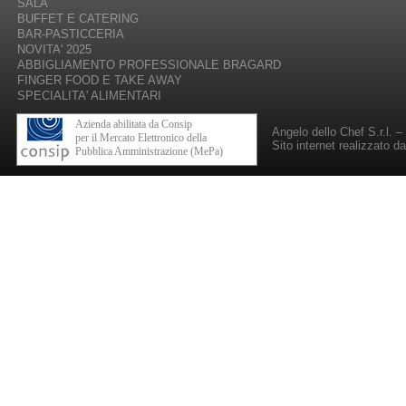
SALA
BUFFET E CATERING
BAR-PASTICCERIA
NOVITA' 2025
ABBIGLIAMENTO PROFESSIONALE BRAGARD
FINGER FOOD E TAKE AWAY
SPECIALITA' ALIMENTARI
Azienda abilitata da Consip
Angelo dello Chef S.r.l. 
per il Mercato Elettronico della
Sito internet realizzato d
Pubblica Amministrazione (MePa)