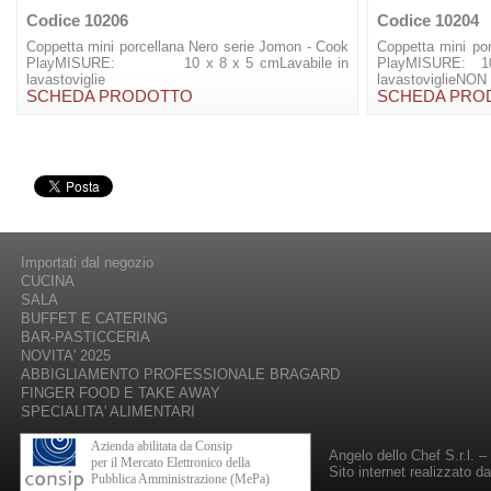
Codice 10206
Codice 10204
Coppetta mini porcellana Nero serie Jomon - Cook
Coppetta mini po
PlayMISURE: 10 x 8 x 5 cmLavabile in
PlayMISURE: 
lavastoviglie
lavastoviglieNON u
SCHEDA PRODOTTO
SCHEDA PRO
Importati dal negozio
CUCINA
SALA
BUFFET E CATERING
BAR-PASTICCERIA
NOVITA' 2025
ABBIGLIAMENTO PROFESSIONALE BRAGARD
FINGER FOOD E TAKE AWAY
SPECIALITA' ALIMENTARI
Azienda abilitata da Consip
Angelo dello Chef S.r.l. 
per il Mercato Elettronico della
Sito internet realizzato d
Pubblica Amministrazione (MePa)