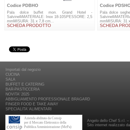
Codice PDBHO
Codice PDSH
Pala dolce buffet mon. Grand Hotel -
Pala dolce seghe
SalvinelliMATERIALE: Inox 18-10SPESSORE: 2,5
SalvinelliMATER
mmMISURA: 31 x 7,8 cm...
mmMISURA: 31 x 
SCHEDA PRODOTTO
SCHEDA PRO
Importati dal negozio
CUCINA
SALA
BUFFET E CATERING
BAR-PASTICCERIA
NOVITA' 2025
ABBIGLIAMENTO PROFESSIONALE BRAGARD
FINGER FOOD E TAKE AWAY
SPECIALITA' ALIMENTARI
Azienda abilitata da Consip
Angelo dello Chef S.r.l. 
per il Mercato Elettronico della
Sito internet realizzato d
Pubblica Amministrazione (MePa)