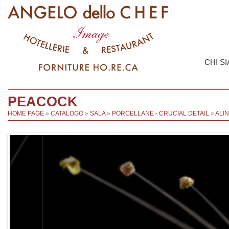
CHI S
PEACOCK
HOME PAGE
»
CATALOGO
»
SALA
»
PORCELLANE - CRUCIAL DETAIL
»
ALI