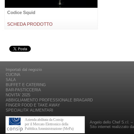
Codice Squid
SCHEDA PRODOTTO
Importati dal negozio
CUCINA
SALA
BUFFET E CATERING
BAR-PASTICCERIA
NOVITA' 2025
ABBIGLIAMENTO PROFESSIONALE BRAGARD
FINGER FOOD E TAKE AWAY
SPECIALITA' ALIMENTARI
Azienda abilitata da Consip
Angelo dello Chef S.r.l. 
per il Mercato Elettronico della
Sito internet realizzato d
Pubblica Amministrazione (MePa)