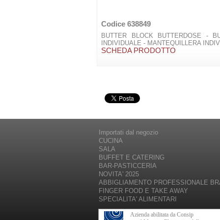
Codice 638849
BUTTER BLOCK BUTTERDOSE - B
INDIVIDUALE - MANTEQUILLERA INDI
SCHEDA PRODOTTO
Importati dal negozio
CUCINA
SALA
BUFFET E CATERING
BAR-PASTICCERIA
NOVITA' 2025
ABBIGLIAMENTO PROFESSIONALE B
FINGER FOOD E TAKE AWAY
SPECIALITA' ALIMENTARI
Azienda abilitata da Consip