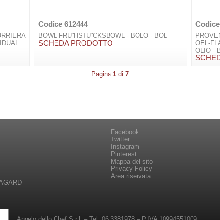
Codice 612444
Codice
URRIERA
BOWL FRU¨HSTU¨CKSBOWL - BOLO - BOL
PROVE
VIDUAL
SCHEDA PRODOTTO
OEL-F
OLIO -
SCHE
Pagina
1
di
7
Facebook
Twitter
Instagram
Pinterest
Mappa del sito
Privacy Policy
Area riservata
RAGARD
Angelo dello Chef S.r.l. – Tel. 06 3381978 – P.IVA 10994551009