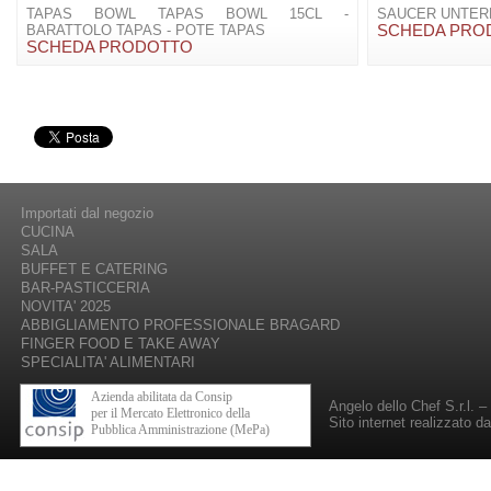
TAPAS BOWL TAPAS BOWL 15CL -
SAUCER UNTERE 
BARATTOLO TAPAS - POTE TAPAS
SCHEDA PRO
SCHEDA PRODOTTO
Importati dal negozio
CUCINA
SALA
BUFFET E CATERING
BAR-PASTICCERIA
NOVITA' 2025
ABBIGLIAMENTO PROFESSIONALE BRAGARD
FINGER FOOD E TAKE AWAY
SPECIALITA' ALIMENTARI
Azienda abilitata da Consip
Angelo dello Chef S.r.l. 
per il Mercato Elettronico della
Sito internet realizzato d
Pubblica Amministrazione (MePa)