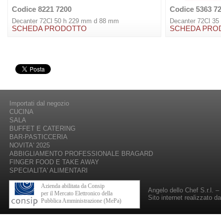
Codice 8221 7200
Codice 5363 7
Decanter 72Cl 50 h 229 mm d 88 mm
Decanter 72Cl 3
SCHEDA PRODOTTO
SCHEDA PRO
Importati dal negozio
CUCINA
SALA
BUFFET E CATERING
BAR-PASTICCERIA
NOVITA' 2025
ABBIGLIAMENTO PROFESSIONALE BRAGARD
FINGER FOOD E TAKE AWAY
SPECIALITA' ALIMENTARI
Azienda abilitata da Consip
Angelo dello Chef S.r.l. 
per il Mercato Elettronico della
Sito internet realizzato d
Pubblica Amministrazione (MePa)