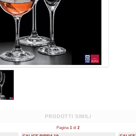
PRODOTTI SIMILI
Pagina
1
di
2
CALICE BIRRA 19
CALICE