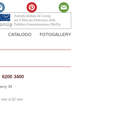
Azienda abilitata da Consip
per il Mercato Elettronico della
Pubblica Amministrazione (MePa)
CATALOGO
FOTOGALLERY
:
6200 3400
erry 34
48 mm d 62 mm