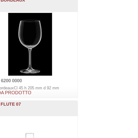
 6200 0000
BordeauxCl 45 h 205 mm d 92 mm
DA PRODOTTO
 FLUTE 07