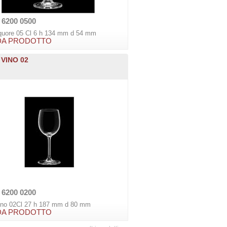
 6200 0500
iquore 05 Cl 6 h 134 mm d 54 mm
DA PRODOTTO
 VINO 02
 6200 0200
vino 02Cl 27 h 187 mm d 80 mm
DA PRODOTTO