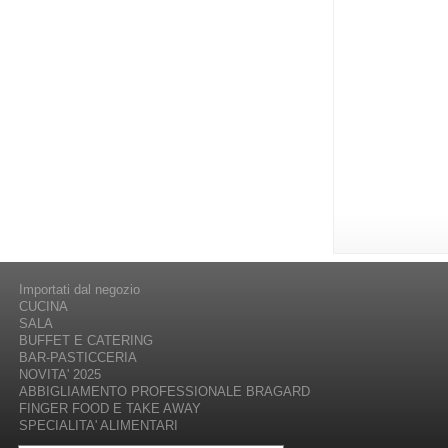
Importati dal negozio
CUCINA
SALA
BUFFET E CATERING
BAR-PASTICCERIA
NOVITA' 2025
ABBIGLIAMENTO PROFESSIONALE BRAGARD
FINGER FOOD E TAKE AWAY
SPECIALITA' ALIMENTARI