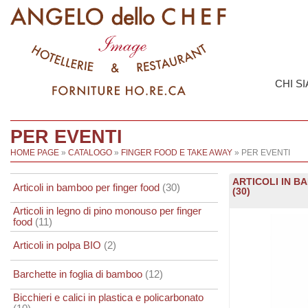
CHI S
PER EVENTI
HOME PAGE
»
CATALOGO
»
FINGER FOOD E TAKE AWAY
» PER EVENTI
ARTICOLI IN B
Articoli in bamboo per finger food
(30)
(30)
Articoli in legno di pino monouso per finger
food
(11)
Articoli in polpa BIO
(2)
Barchette in foglia di bamboo
(12)
Bicchieri e calici in plastica e policarbonato