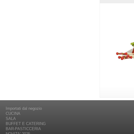
Importati dal negozio
CUCINA
SALA
BUFFET E CATERING
BAR-PASTICCERIA
NOVITA' 2025